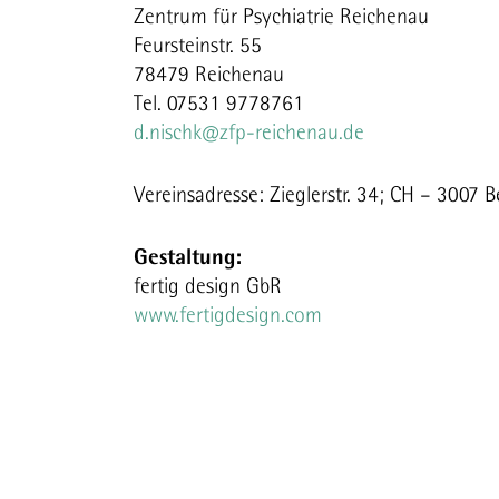
Zentrum für Psychiatrie Reichenau
iel für eine
Feursteinstr. 55
g! (8/2021)
78479 Reichenau
tems umgeht
Tel. 07531 9778761
(2/2022)
d.nischk@zfp-reichenau.de
 Kliniken im
erlin (6/22)
 Angehörigen
Vereinsadresse: Zieglerstr. 34; CH – 3007 B
(02/2024)
Gestaltung:
fertig design GbR
www.fertigdesign.com