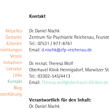
Kontakt
Dr. Daniel Nischk
Aktuelles
Zentrum für Psychiatrie Reichenau, Feurst
Gedanke
Tel.: 07531 / 977-8761
Kriterien
Email:
d.nischk@zfp-reichenau.de
nrichtungen
Verein
Initiativen
Satzung
Dr. rer.nat. Theresa Wolf
rsammlungen
Literatur
Oberhavel Klinik Hennigsdorf, Marwitzer S
ermitglieder
Links
Tel.: 03302-545/4413
Kontakt
Email:
Theresa.wolf@oberhavel-kliniken.de
Blog
ychosen etwa
tzerklärung
Verantwortlich für den Inhalt:
t? (11/2020)
Dr. Daniel Nischk
ona (9/2020)